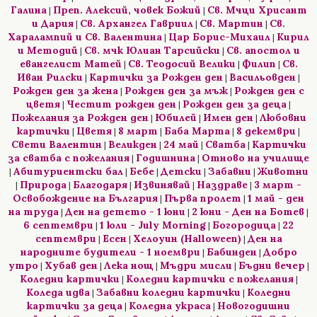
Галина
Преп. Алексий, човек Божий
Св. Мчци Хрисант
|
|
и Дария
Св. Архангел Гавриил
Св. Мартин
Св.
|
|
|
Харалампий и Св. Валентина
Цар Борис-Михаил
Кирил
|
|
и Методий
Св. мчк Юлиан Тарсийски
Св. апостол и
|
|
евангелист Матей
Св. Теодосий Велики
Филип
Св.
|
|
|
Иван Рилски
Картички за Рожден ден
Васильовден
|
|
|
Рожден ден за жена
Рожден ден за мъж
Рожден ден с
|
|
цветя
Честит рожден ден
Рожден ден за деца
|
|
|
Пожелания за Рожден ден
Юбилей
Имен ден
Любовни
|
|
|
картички
Цветя
8 март
Баба Марта
8 декември
|
|
|
|
|
Свети Валентин
Великден
24 май
Сватба
Картички
|
|
|
|
за сватба с пожелания
Годишнина
Отново на училище
|
|
Абитуриентски бал
Бебе
Детски
Забавни
Животни
|
|
|
|
|
Природа
Благодаря
Извинявай
Наздраве
3 март -
|
|
|
|
|
Освобождение на България
Първа пролет
1 май - ден
|
|
на труда
Ден на детето - 1 юни
2 юни - Ден на Ботев
|
|
|
6 септември
1 юли - July Morning
Богородица
22
|
|
|
септември
Есен
Хелоуин (Halloween)
Ден на
|
|
|
народните будители - 1 ноември
Бабинден
Добро
|
|
утро
Хубав ден
Лека нощ
Мъдри мисли
Бъдни вечер
|
|
|
|
|
Коледни картички
Коледни картички с пожелания
|
|
Коледа идва
Забавни коледни картички
Коледни
|
|
картички за деца
Коледна украса
Новогодишни
|
|