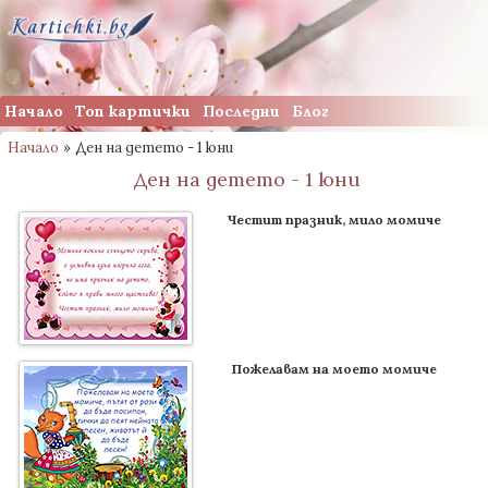
Начало
Топ картички
Последни
Блог
Начало
»
Ден на детето - 1 юни
Ден на детето - 1 юни
Честит празник, мило момиче
Пожелавам на моето момиче