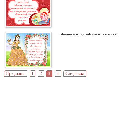
Честит празник момиче малко
Предишна
1
2
3
4
Следваща