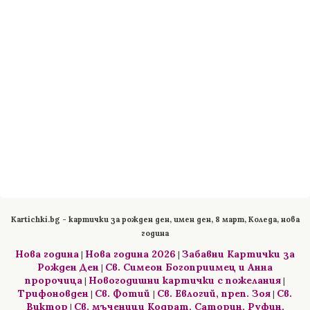
Kartichki.bg - картички за рожден ден, имен ден, 8 март, Коледа, нова
година
Нова година
Нова година 2026
Забавни Картички за
|
|
Рожден Ден
Св. Симеон Богоприимец и Анна
|
пророчица
Новогодишни картички с пожелания
|
|
Трифоновден
Св. Фотий
Св. Евлогий, преп. Зоя
Св.
|
|
|
Виктор
Св. мъченици Кодрат, Саторин, Руфин,
|