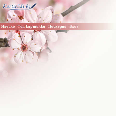
Начало
Топ картички
Последни
Блог