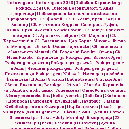
Нова година
Нова година 2026
Забавни Картички за
|
|
Рожден Ден
Св. Симеон Богоприимец и Анна
|
пророчица
Новогодишни картички с пожелания
|
|
Трифоновден
Св. Фотий
Св. Евлогий, преп. Зоя
Св.
|
|
|
Виктор
Св. мъченици Кодрат, Саторин, Руфин,
|
Галина
Преп. Алексий, човек Божий
Св. Мчци Хрисант
|
|
и Дария
Св. Архангел Гавриил
Св. Мартин
Св.
|
|
|
Харалампий и Св. Валентина
Цар Борис-Михаил
Кирил
|
|
и Методий
Св. мчк Юлиан Тарсийски
Св. апостол и
|
|
евангелист Матей
Св. Теодосий Велики
Филип
Св.
|
|
|
Иван Рилски
Картички за Рожден ден
Васильовден
|
|
|
Рожден ден за жена
Рожден ден за мъж
Рожден ден с
|
|
цветя
Честит рожден ден
Рожден ден за деца
|
|
|
Пожелания за Рожден ден
Юбилей
Имен ден
Любовни
|
|
|
картички
Цветя
8 март
Баба Марта
8 декември
|
|
|
|
|
Свети Валентин
Великден
24 май
Сватба
Картички
|
|
|
|
за сватба с пожелания
Годишнина
Отново на училище
|
|
Абитуриентски бал
Бебе
Детски
Забавни
Животни
|
|
|
|
|
Природа
Благодаря
Извинявай
Наздраве
3 март -
|
|
|
|
|
Освобождение на България
Първа пролет
1 май - ден
|
|
на труда
Ден на детето - 1 юни
2 юни - Ден на Ботев
|
|
|
6 септември
1 юли - July Morning
Богородица
22
|
|
|
септември
Есен
Хелоуин (Halloween)
Ден на
|
|
|
народните будители - 1 ноември
Бабинден
Добро
|
|