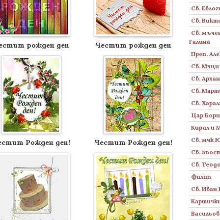
Св. Евлог
Св. Викт
Св. мъче
Галина
естит рожден ден
Честит рожден ден
Преп. Ал
Св. Мчци
Св. Архан
Св. Март
Св. Хара
Цар Бор
Кирил и
Св. мчк 
естит Рожден ден!
Честит Рожден ден!
Св. апос
Св. Теод
Филип
Св. Иван
Картички
Васильов