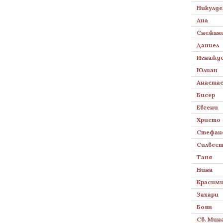
Никулде
Ана
Снежан
Даниел
Игнажд
Юлиан
Анаста
Бисер
Евгени
Христо
Стефан
Силвес
Таня
Нина
Красим
Захари
Боян
Св. Мин