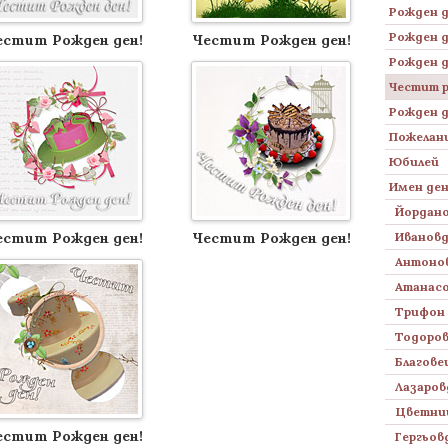
Рожден д
Рожден д
естит Рожден ден!
Честит Рожден ден!
Рожден д
Честит 
Рожден д
Пожелани
Юбилей
Имен де
Йордан
естит Рожден ден!
Честит Рожден ден!
Иванов
Антоно
Атанас
Трифон 
Тодоро
Благов
Лазаров
Цветни
естит Рожден ден!
Гергьов