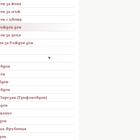
ен за жена
ен за мъж
ен с цветя
рожден ден
ен за деца
я за Рожден ден
▼
н
овден
ден
вден
овден
Зарезан (Трифоновден)
вден
ещение
ден
ца, Връбница
ден