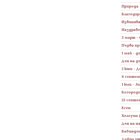
Природа
Благодар
Извиняв
Наздраве
3 март -
Първа пр
1 май - д
Ден на д
2 юни - 
6 септем
1 юли - J
Богород
22 септе
Есен
Хелоуин 
Ден на н
Бабинде
Добро у