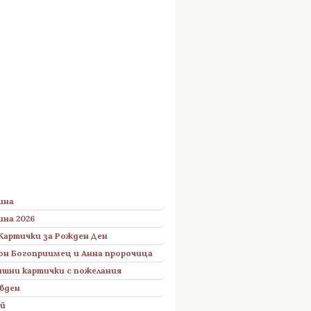
ина
ина 2026
Картички за Рожден Ден
он Богоприимец и Анна пророчица
шни картички с пожелания
вден
ий