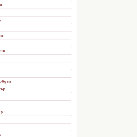
н
а
ен
сия
овден
тър
ир
а