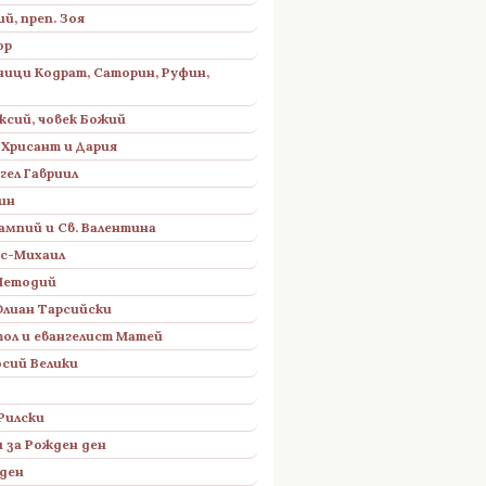
ий, преп. Зоя
ор
ници Кодрат, Саторин, Руфин,
ексий, човек Божий
 Хрисант и Дария
гел Гавриил
ин
лампий и Св. Валентина
ис-Михаил
 Методий
Юлиан Тарсийски
тол и евангелист Матей
осий Велики
 Рилски
 за Рожден ден
ден