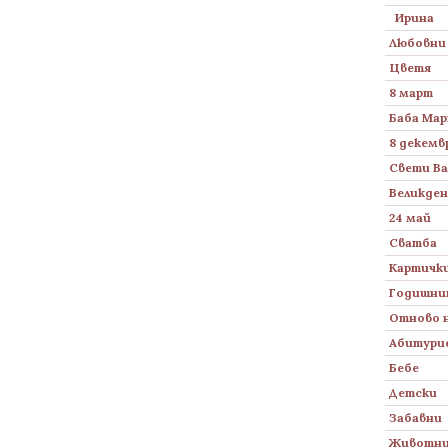
Ирина
Любовни
Цветя
8 март
Баба Ма
8 декемв
Свети В
Великден
24 май
Сватба
Картички
Годишни
Отново 
Абитури
Бебе
Детски
Забавни
Животн