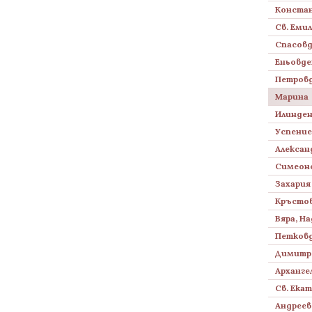
Констан
Св. Еми
Спасов
Еньовде
Петров
Марина
Илинде
Успение
Алексан
Симеон
Захария
Кръсто
Вяра, Н
Петков
Димитр
Арханге
Св. Ека
Андреев