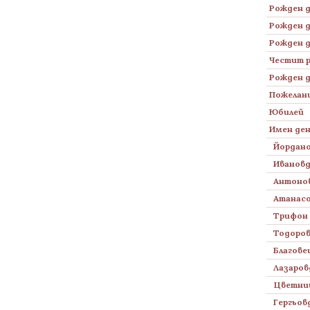
Рожден д
Рожден д
Рожден д
Честит 
Рожден д
Пожелани
Юбилей
Имен де
Йордан
Иванов
Антоно
Атанас
Трифон 
Тодоро
Благов
Лазаров
Цветни
Гергьов