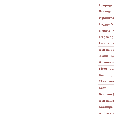
Природа
Благодар
Извиняв
Наздраве
3 март -
Първа пр
1 май - д
Ден на д
2 юни - 
6 септем
1 юли - J
Богород
22 септе
Есен
Хелоуин 
Ден на н
Бабинде
Добро у