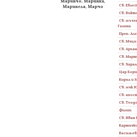
Маринчо, Маринка,
Св. Евлог
Маринела, Марчо
Св. Викт
Св. мъче
Галина
Преп. Ал
Св. Мчци
Св. Архан
Св. Март
Св. Хара
Цар Бор
Кирил и
Св. мчк 
Св. апос
Св. Теод
Филип
Св. Иван
Картички
Васильов