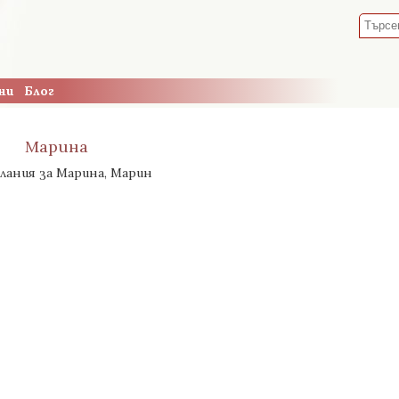
ни
Блог
Марина
лания за Марина, Марин