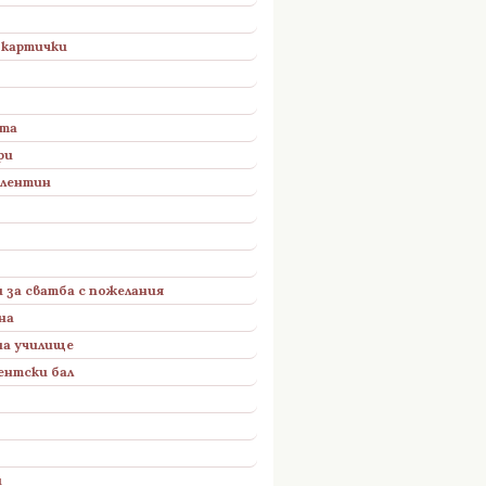
 картички
рта
ри
алентин
 за сватба с пожелания
на
на училище
ентски бал
и