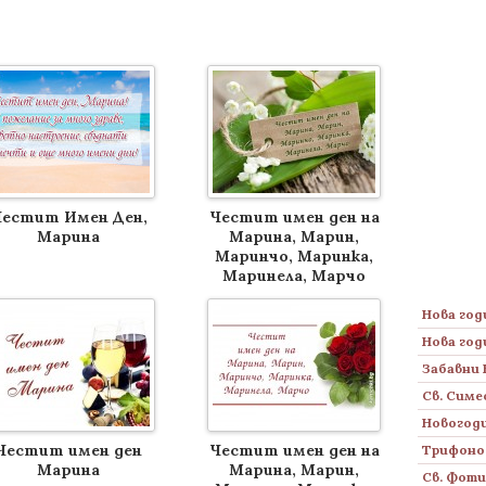
естит Имен Ден,
Честит имен ден на
Марина
Марина, Марин,
Маринчо, Маринка,
Маринела, Марчо
Нова год
Нова год
Забавни 
Св. Симе
Новогоди
Честит имен ден
Честит имен ден на
Трифоно
Марина
Марина, Марин,
Св. Фот