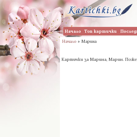
Начало
Топ картички
Послед
Начало
»
Марина
Картички за Марина, Марин. Поже