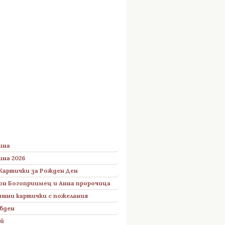
ина
ина 2026
Картички за Рожден Ден
он Богоприимец и Анна пророчица
шни картички с пожелания
вден
ий