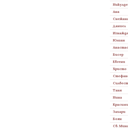
Никулде
Ана
Снежан
Даниел
Игнажд
Юлиан
Анаста
Бисер
Евгени
Христо
Стефан
Силвес
Таня
Нина
Красим
Захари
Боян
Св. Мин