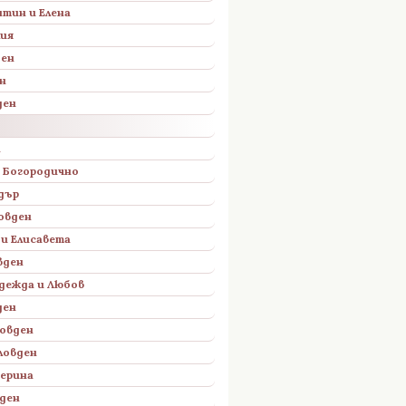
тин и Елена
лия
ден
н
ден
н
 Богородично
дър
овден
 и Елисавета
вден
адежда и Любов
ден
овден
ловден
терина
ден