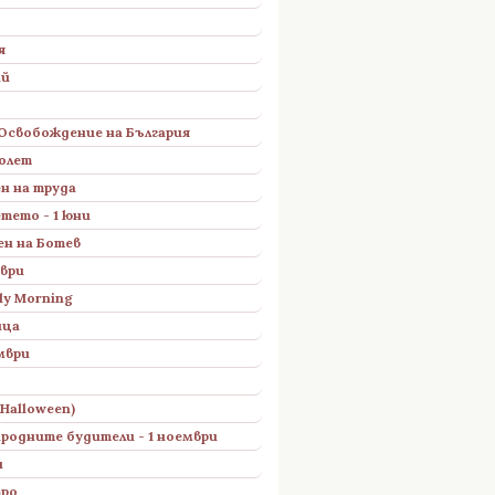
я
ай
 Освобождение на България
олет
ен на труда
етето - 1 юни
Ден на Ботев
ври
uly Morning
ица
мври
(Halloween)
ародните будители - 1 ноември
н
тро