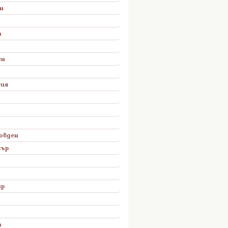
н
а
ен
сия
овден
тър
ир
а