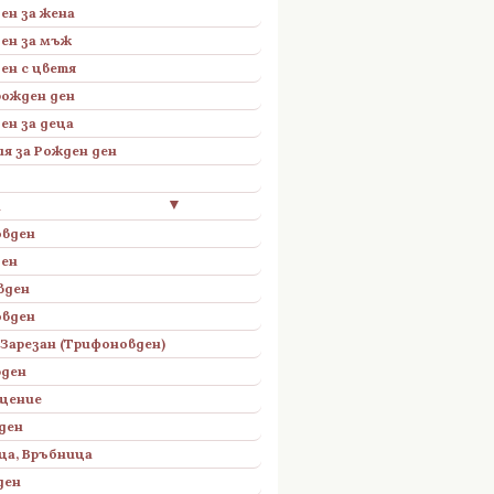
ен за жена
ен за мъж
ен с цветя
рожден ден
ен за деца
я за Рожден ден
▼
н
овден
ден
вден
овден
Зарезан (Трифоновден)
вден
ещение
ден
ца, Връбница
ден