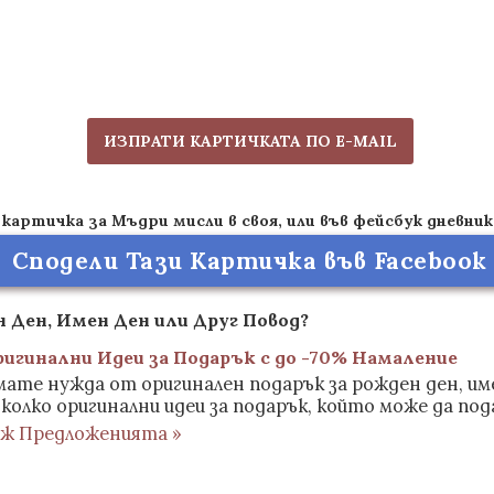
ИЗПРАТИ КАРТИЧКАТА ПО E-MAIL
картичка за Мъдри мисли в своя, или във фейсбук дневник
Сподели Тази Картичка във Facebook
 Ден, Имен Ден или Друг Повод?
ригинални Идеи за Подарък с до -70% Намаление
ате нужда от оригинален подарък за рожден ден, име
колко оригинални идеи за подарък, който може да под
иж Предложенията »