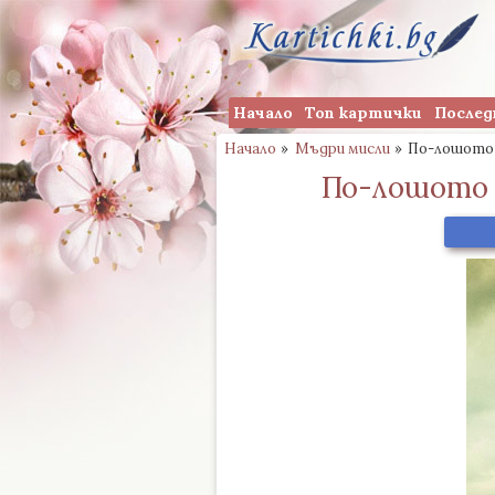
Начало
Топ картички
Послед
Начало
»
Мъдри мисли
»
По-лошото о
По-лошото о