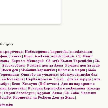
ва година
на пророчица
Новогодишни картички с пожелания
|
|
фин, Галина
Преп. Алексий, човек Божий
Св. Мчци
|
|
ихаил
Кирил и Методий
Св. мчк Юлиан Тарсийски
Св.
|
|
|
Васильовден
Рожден ден за жена
Рожден ден за мъж
|
|
|
Имен ден
Любовни картички
Цветя
8 март
Баба
|
|
|
|
|
Годишнина
Отново на училище
Абитуриентски бал
|
|
|
 на България
Първа пролет
1 май - ден на труда
Ден
|
|
|
ември
Есен
Хелоуин (Halloween)
Ден на народните
|
|
|
едни картички
Коледни картички с пожелания
Коледа
|
|
и
Сирни Заговезни
Адриан
Лято
Св. Сава
Честит
|
|
|
|
|
ейство
Картички за Рожден Ден за Жена
|
|
сквитки