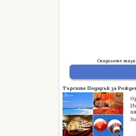
Споделете тази 
Търсите Подарък за Рожден
О
Им
ня
В