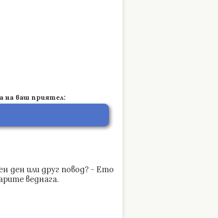
а на ваш приятел:
н ден или друг повод? - Ето
арите веднага.