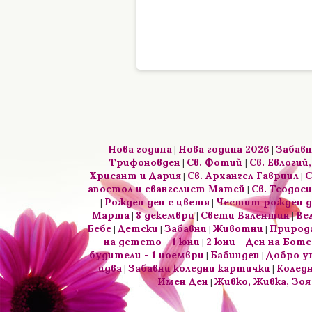
Нова година
Нова година 2026
Забавн
|
|
Трифоновден
Св. Фотий
Св. Евлогий,
|
|
Хрисант и Дария
Св. Архангел Гавриил
С
|
|
апостол и евангелист Матей
Св. Теодос
|
Рожден ден с цветя
Честит рожден д
|
|
Марта
8 декември
Свети Валентин
Ве
|
|
|
Бебе
Детски
Забавни
Животни
Природ
|
|
|
|
на детето - 1 юни
2 юни - Ден на Боте
|
будители - 1 ноември
Бабинден
Добро у
|
|
идва
Забавни коледни картички
Коледн
|
|
Имен Ден
Живко, Живка, Зоя
|