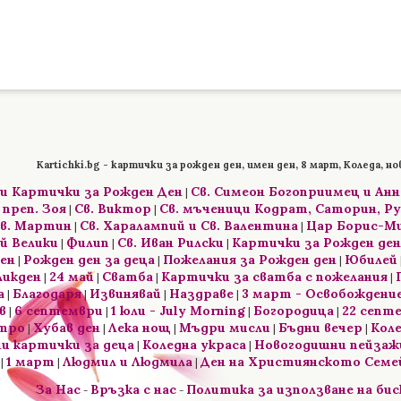
Kartichki.bg - картички за рожден ден, имен ден, 8 март, Коледа, но
и Картички за Рожден Ден
Св. Симеон Богоприимец и Ан
|
 преп. Зоя
Св. Виктор
Св. мъченици Кодрат, Саторин, Ру
|
|
в. Мартин
Св. Харалампий и Св. Валентина
Цар Борис-М
|
|
ий Велики
Филип
Св. Иван Рилски
Картички за Рожден ден
|
|
|
ен
Рожден ден за деца
Пожелания за Рожден ден
Юбилей
|
|
|
ликден
24 май
Сватба
Картички за сватба с пожелания
|
|
|
|
а
Благодаря
Извинявай
Наздраве
3 март - Освобождение
|
|
|
|
в
6 септември
1 юли - July Morning
Богородица
22 септ
|
|
|
|
тро
Хубав ден
Лека нощ
Мъдри мисли
Бъдни вечер
Кол
|
|
|
|
|
и картички за деца
Коледна украса
Новогодишни пейзаж
|
|
1 март
Людмил и Людмила
Ден на Християнското Сем
|
|
|
За Нас
Връзка с нас
Политика за използване на би
-
-