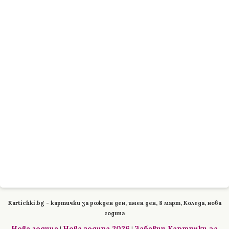
Kartichki.bg - картички за рожден ден, имен ден, 8 март, Коледа, нова
година
Нова година
Нова година 2026
Забавни Картички за