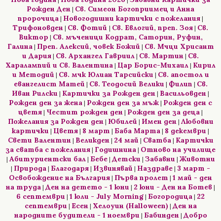
|
|
Рожден Ден
Св. Симеон Богоприимец и Анна
|
пророчица
Новогодишни картички с пожелания
|
|
Трифоновден
Св. Фотий
Св. Евлогий, преп. Зоя
Св.
|
|
|
Виктор
Св. мъченици Кодрат, Саторин, Руфин,
|
Галина
Преп. Алексий, човек Божий
Св. Мчци Хрисант
|
|
и Дария
Св. Архангел Гавриил
Св. Мартин
Св.
|
|
|
Харалампий и Св. Валентина
Цар Борис-Михаил
Кирил
|
|
и Методий
Св. мчк Юлиан Тарсийски
Св. апостол и
|
|
евангелист Матей
Св. Теодосий Велики
Филип
Св.
|
|
|
Иван Рилски
Картички за Рожден ден
Васильовден
|
|
|
Рожден ден за жена
Рожден ден за мъж
Рожден ден с
|
|
цветя
Честит рожден ден
Рожден ден за деца
|
|
|
Пожелания за Рожден ден
Юбилей
Имен ден
Любовни
|
|
|
картички
Цветя
8 март
Баба Марта
8 декември
|
|
|
|
|
Свети Валентин
Великден
24 май
Сватба
Картички
|
|
|
|
за сватба с пожелания
Годишнина
Отново на училище
|
|
Абитуриентски бал
Бебе
Детски
Забавни
Животни
|
|
|
|
|
Природа
Благодаря
Извинявай
Наздраве
3 март -
|
|
|
|
|
Освобождение на България
Първа пролет
1 май - ден
|
|
на труда
Ден на детето - 1 юни
2 юни - Ден на Ботев
|
|
|
6 септември
1 юли - July Morning
Богородица
22
|
|
|
септември
Есен
Хелоуин (Halloween)
Ден на
|
|
|
народните будители - 1 ноември
Бабинден
Добро
|
|