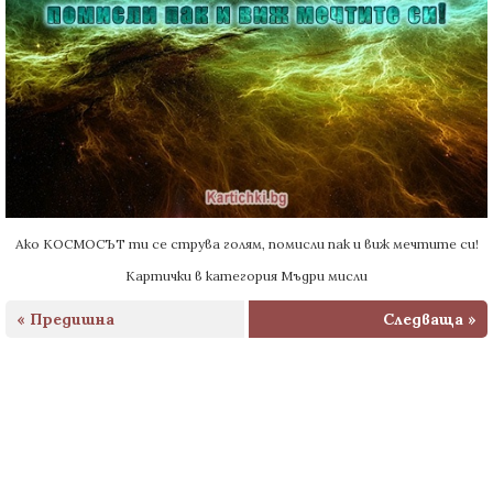
Ако КОСМОСЪТ ти се струва голям, помисли пак и виж мечтите си!
Картички в категория Мъдри мисли
« Предишна
Следваща »