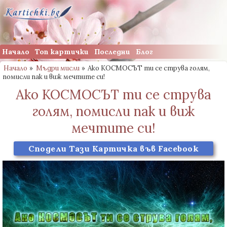
Начало
Топ картички
Последни
Блог
Начало
»
Мъдри мисли
»
Ако КОСМОСЪТ ти се струва голям,
помисли пак и виж мечтите си!
Ако КОСМОСЪТ ти се струва
голям, помисли пак и виж
мечтите си!
Сподели Тази Картичка във Facebook