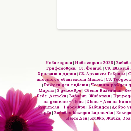
Нова година
Нова година 2026
Забавн
|
|
Трифоновден
Св. Фотий
Св. Евлогий,
|
|
Хрисант и Дария
Св. Архангел Гавриил
С
|
|
апостол и евангелист Матей
Св. Теодос
|
Рожден ден с цветя
Честит рожден д
|
|
Марта
8 декември
Свети Валентин
Ве
|
|
|
Бебе
Детски
Забавни
Животни
Природ
|
|
|
|
на детето - 1 юни
2 юни - Ден на Боте
|
будители - 1 ноември
Бабинден
Добро у
|
|
идва
Забавни коледни картички
Коледн
|
|
Имен Ден
Живко, Живка, Зоя
|