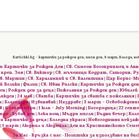
Kartichki.bg - картички за рожден ден, имен ден, 8 март, Коледа, но
и Картички за Рожден Ден
Св. Симеон Богоприимец и Ан
|
 преп. Зоя
Св. Виктор
Св. мъченици Кодрат, Саторин, Ру
|
|
в. Мартин
Св. Харалампий и Св. Валентина
Цар Борис-М
|
|
ий Велики
Филип
Св. Иван Рилски
Картички за Рожден ден
|
|
|
ен
Рожден ден за деца
Пожелания за Рожден ден
Юбилей
|
|
|
ликден
24 май
Сватба
Картички за сватба с пожелания
|
|
|
|
а
Благодаря
Извинявай
Наздраве
3 март - Освобождение
|
|
|
|
в
6 септември
1 юли - July Morning
Богородица
22 септ
|
|
|
|
тро
Хубав ден
Лека нощ
Мъдри мисли
Бъдни вечер
Кол
|
|
|
|
|
и картички за деца
Коледна украса
Новогодишни пейзаж
|
|
1 март
Людмил и Людмила
Ден на Християнското Сем
|
|
|
За Нас
Връзка с нас
Политика за използване на би
-
-