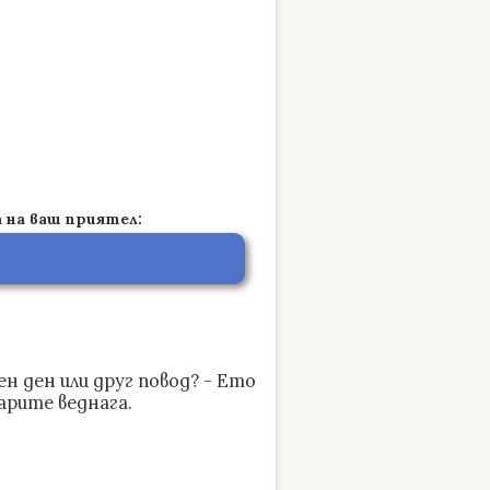
 на ваш приятел:
н ден или друг повод? - Ето
арите веднага.