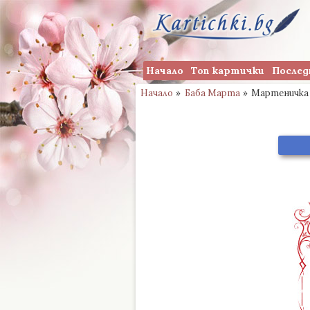
Начало
Топ картички
Послед
Начало
»
Баба Марта
»
Мартеничка