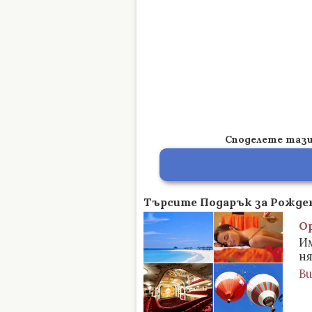
Споделете тази 
Търсите Подарък за Рожден
О
Им
ня
В