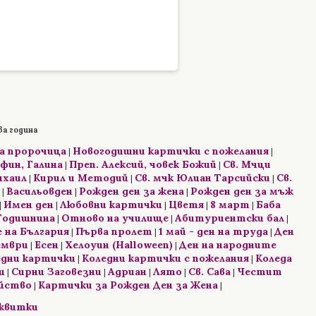
ва година
на пророчица
Новогодишни картички с пожелания
|
|
фин, Галина
Преп. Алексий, човек Божий
Св. Мчци
|
|
ихаил
Кирил и Методий
Св. мчк Юлиан Тарсийски
Св.
|
|
|
Васильовден
Рожден ден за жена
Рожден ден за мъж
|
|
|
Имен ден
Любовни картички
Цветя
8 март
Баба
|
|
|
|
|
Годишнина
Отново на училище
Абитуриентски бал
|
|
|
 на България
Първа пролет
1 май - ден на труда
Ден
|
|
|
ември
Есен
Хелоуин (Halloween)
Ден на народните
|
|
|
едни картички
Коледни картички с пожелания
Коледа
|
|
и
Сирни Заговезни
Адриан
Лято
Св. Сава
Честит
|
|
|
|
|
ейство
Картички за Рожден Ден за Жена
|
|
сквитки