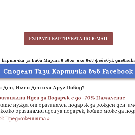
ИЗПРАТИ КАРТИЧКАТА ПО E-MAIL
картичка за Баба Марта в своя, или във фейсбук дневника
Сподели Тази Картичка във Facebook
 Ден, Имен Ден или Друг Повод?
ригинални Идеи за Подарък с до -70% Намаление
ате нужда от оригинален подарък за рожден ден, име
колко оригинални идеи за подарък, който може да под
иж Предложенията »