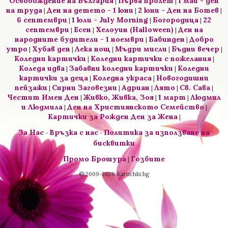
Освобождение на България
Първа пролет
1 май - ден
|
|
на труда
Ден на детето - 1 юни
2 юни - Ден на Ботев
|
|
|
6 септември
1 юли - July Morning
Богородица
22
|
|
|
септември
Есен
Хелоуин (Halloween)
Ден на
|
|
|
народните будители - 1 ноември
Бабинден
Добро
|
|
утро
Хубав ден
Лека нощ
Мъдри мисли
Бъдни вечер
|
|
|
|
|
Коледни картички
Коледни картички с пожелания
|
|
Коледа идва
Забавни коледни картички
Коледни
|
|
картички за деца
Коледна украса
Новогодишни
|
|
пейзажи
Сирни Заговезни
Адриан
Лято
Св. Сава
|
|
|
|
|
Честит Имен Ден
Живко, Живка, Зоя
1 март
Людмил
|
|
|
и Людмила
Ден на Християнското Семейство
|
|
Картички за Рожден Ден за Жена
|
За Нас
Връзка с нас
Политика за използване на
-
-
бисквитки
Промо Брошура
Гозбите
|
© 2009-2026 Kartichki.bg