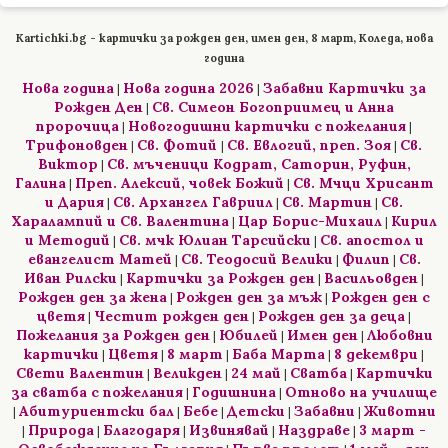
Kartichki.bg - картички за рожден ден, имен ден, 8 март, Коледа, нова
година
Нова година
Нова година 2026
Забавни Картички за
|
|
Рожден Ден
Св. Симеон Богоприимец и Анна
|
пророчица
Новогодишни картички с пожелания
|
|
Трифоновден
Св. Фотий
Св. Евлогий, преп. Зоя
Св.
|
|
|
Виктор
Св. мъченици Кодрат, Саторин, Руфин,
|
Галина
Преп. Алексий, човек Божий
Св. Мчци Хрисант
|
|
и Дария
Св. Архангел Гавриил
Св. Мартин
Св.
|
|
|
Харалампий и Св. Валентина
Цар Борис-Михаил
Кирил
|
|
и Методий
Св. мчк Юлиан Тарсийски
Св. апостол и
|
|
евангелист Матей
Св. Теодосий Велики
Филип
Св.
|
|
|
Иван Рилски
Картички за Рожден ден
Васильовден
|
|
|
Рожден ден за жена
Рожден ден за мъж
Рожден ден с
|
|
цветя
Честит рожден ден
Рожден ден за деца
|
|
|
Пожелания за Рожден ден
Юбилей
Имен ден
Любовни
|
|
|
картички
Цветя
8 март
Баба Марта
8 декември
|
|
|
|
|
Свети Валентин
Великден
24 май
Сватба
Картички
|
|
|
|
за сватба с пожелания
Годишнина
Отново на училище
|
|
Абитуриентски бал
Бебе
Детски
Забавни
Животни
|
|
|
|
|
Природа
Благодаря
Извинявай
Наздраве
3 март -
|
|
|
|
|