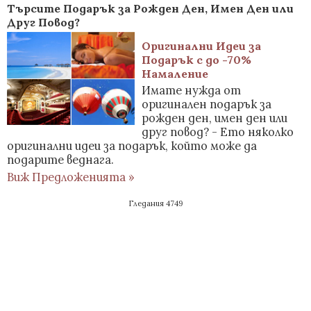
Търсите Подарък за Рожден Ден, Имен Ден или
Друг Повод?
Оригинални Идеи за
Подарък с до -70%
Намаление
Имате нужда от
оригинален подарък за
рожден ден, имен ден или
друг повод? - Ето няколко
оригинални идеи за подарък, който може да
подарите веднага.
Виж Предложенията »
Гледания 4749