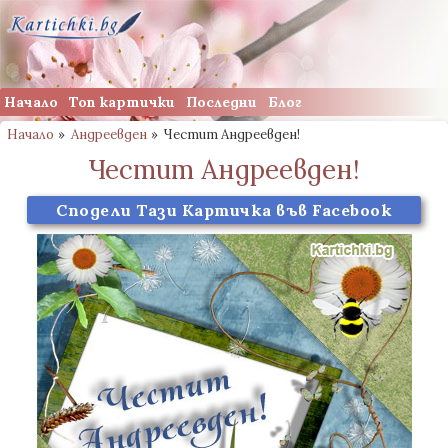
Начало
Топ картички
Последни
Блог
Начало
»
Андреевден
»
Честит Андреевден!
Честит Андреевден!
Сподели Тази Картичка във Facebook