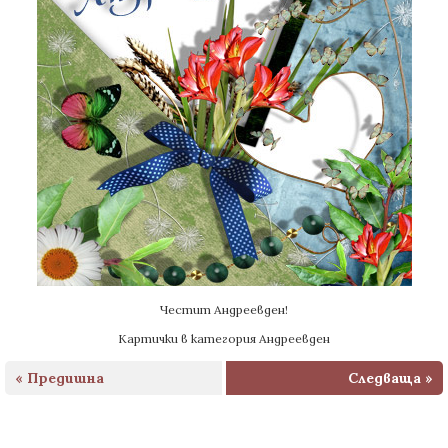
Честит Андреевден!
Картички в категория Андреевден
« Предишна
Следваща »