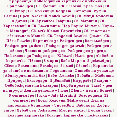
пророчица
Новогодишни картички с пожелания
|
|
Трифоновден
Св. Фотий
Св. Евлогий, преп. Зоя
Св.
|
|
|
Виктор
Св. мъченици Кодрат, Саторин, Руфин,
|
Галина
Преп. Алексий, човек Божий
Св. Мчци Хрисант
|
|
и Дария
Св. Архангел Гавриил
Св. Мартин
Св.
|
|
|
Харалампий и Св. Валентина
Цар Борис-Михаил
Кирил
|
|
и Методий
Св. мчк Юлиан Тарсийски
Св. апостол и
|
|
евангелист Матей
Св. Теодосий Велики
Филип
Св.
|
|
|
Иван Рилски
Картички за Рожден ден
Васильовден
|
|
|
Рожден ден за жена
Рожден ден за мъж
Рожден ден с
|
|
цветя
Честит рожден ден
Рожден ден за деца
|
|
|
Пожелания за Рожден ден
Юбилей
Имен ден
Любовни
|
|
|
картички
Цветя
8 март
Баба Марта
8 декември
|
|
|
|
|
Свети Валентин
Великден
24 май
Сватба
Картички
|
|
|
|
за сватба с пожелания
Годишнина
Отново на училище
|
|
Абитуриентски бал
Бебе
Детски
Забавни
Животни
|
|
|
|
|
Природа
Благодаря
Извинявай
Наздраве
3 март -
|
|
|
|
|
Освобождение на България
Първа пролет
1 май - ден
|
|
на труда
Ден на детето - 1 юни
2 юни - Ден на Ботев
|
|
|
6 септември
1 юли - July Morning
Богородица
22
|
|
|
септември
Есен
Хелоуин (Halloween)
Ден на
|
|
|
народните будители - 1 ноември
Бабинден
Добро
|
|
утро
Хубав ден
Лека нощ
Мъдри мисли
Бъдни вечер
|
|
|
|
|
Коледни картички
Коледни картички с пожелания
|
|