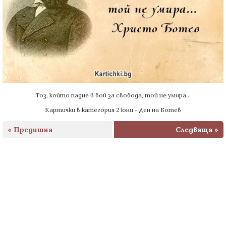
Тоз, който падне в бой за свобода, той не умира...
Картички в категория 2 юни - Ден на Ботев
« Предишна
Следваща »