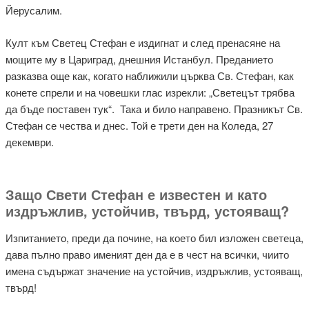
Йерусалим.
Култ към Светец Стефан е издигнат и след пренасяне на
мощите му в Цариград, днешния Истанбул. Преданието
разказва още как, когато наближили църква Св. Стефан, как
конете спрели и на човешки глас изрекли: „Светецът трябва
да бъде поставен тук“. Така и било направено. Празникът Св.
Стефан се чества и днес. Той е трети ден на Коледа, 27
декември.
Защо Свети Стефан е известен и като
издръжлив, устойчив, твърд, устояващ?
Изпитанието, преди да почине, на което бил изложен светеца,
дава пълно право именият ден да е в чест на всички, чиито
имена съдържат значение на устойчив, издръжлив, устояващ,
твърд!