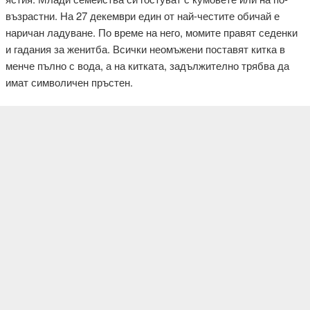
възрастни. На 27 декември един от най-честите обичай е
наричан ладуване. По време на него, момите правят седенки
и гадания за женитба. Всички неомъжени поставят китка в
менче пълно с вода, а на китката, задължително трябва да
имат символичен пръстен.