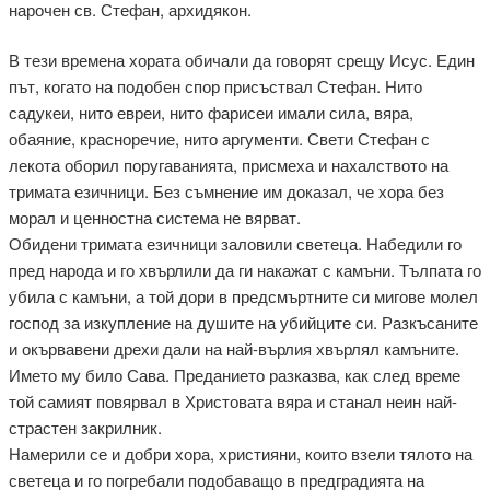
нарочен св. Стефан, архидякон.
В тези времена хората обичали да говорят срещу Исус. Един
път, когато на подобен спор присъствал Стефан. Нито
садукеи, нито евреи, нито фарисеи имали сила, вяра,
обаяние, красноречие, нито аргументи. Свети Стефан с
лекота оборил поругаванията, присмеха и нахалството на
тримата езичници. Без съмнение им доказал, че хора без
морал и ценностна система не вярват.
Обидени тримата езичници заловили светеца. Набедили го
пред народа и го хвърлили да ги накажат с камъни. Тълпата го
убила с камъни, а той дори в предсмъртните си мигове молел
господ за изкупление на душите на убийците си. Разкъсаните
и окървавени дрехи дали на най-върлия хвърлял камъните.
Името му било Сава. Преданието разказва, как след време
той самият повярвал в Христовата вяра и станал неин най-
страстен закрилник.
Намерили се и добри хора, християни, които взели тялото на
светеца и го погребали подобаващо в предградията на