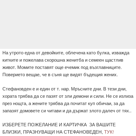
На утрото една от девойките, облечена като булка, изважда
китките и пожелава скорошна женитба и семеен щастлив
живот. Момите поставят още ечемик под възглавниците.
Поверието вещае, че в съня ще видят бъдещия жених.
Стефановден е и един от т. нар. Мръсните дни. В тези дни,
хората трябва да се пазят от зли демони и сили. Не се излиза
през нощта, а жените трябва да почитат куп обичаи, за да
запазят домовете си читави и да държат злото далеч от тях..
ИЗБЕРЕТЕ ПОЖЕЛАНИЕ И КАРТИЧКА ЗА ВАШИТЕ
БЛИЗКИ, ПРАЗНУВАЩИ НА СТЕФАНОВЕДЕН,
ТУК!